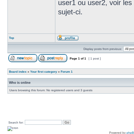
user1 ou user2, voir les 
sujet-ci.
Top
Display posts from previous:
Page
1
of
1
[ 1 post ]
Board index
»
Your first category
»
Forum 1
Who is online
Users browsing this forum: No registered users and 3 guests
Search for:
Powered by
php