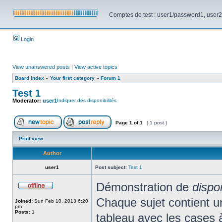
Comptes de test : user1/password1, user2/pa
Login
View unanswered posts
|
View active topics
Board index
»
Your first category
»
Forum 1
Test 1
Moderator:
user1
Indiquer des disponibilités
Page
1
of
1
[ 1 post ]
Print view
Author
user1
Post subject:
Test 1
Démonstration de
dispo
Chaque sujet contient un 
Joined:
Sun Feb 10, 2013 6:20
pm
Posts:
1
tableau avec les cases 