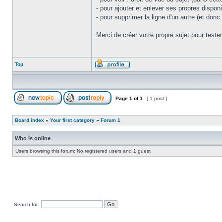
- pour ajouter et enlever ses propres dispon
- pour supprimer la ligne d'un autre (et don
Merci de créer votre propre sujet pour teste
Top
Page
1
of
1
[ 1 post ]
Board index
»
Your first category
»
Forum 1
Who is online
Users browsing this forum: No registered users and 1 guest
Search for: