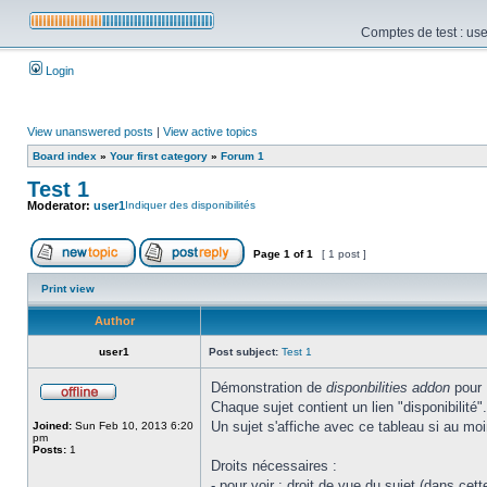
Comptes de test : use
Login
View unanswered posts
|
View active topics
Board index
»
Your first category
»
Forum 1
Test 1
Moderator:
user1
Indiquer des disponibilités
Page
1
of
1
[ 1 post ]
Print view
Author
user1
Post subject:
Test 1
Démonstration de
disponbilities addon
pour
Chaque sujet contient un lien "disponibilité"
Un sujet s'affiche avec ce tableau si au mo
Joined:
Sun Feb 10, 2013 6:20
pm
Posts:
1
Droits nécessaires :
- pour voir : droit de vue du sujet (dans ce