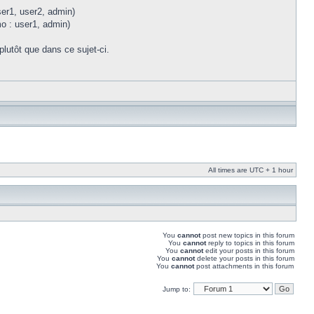
ser1, user2, admin)
mo : user1, admin)
plutôt que dans ce sujet-ci.
All times are UTC + 1 hour
You
cannot
post new topics in this forum
You
cannot
reply to topics in this forum
You
cannot
edit your posts in this forum
You
cannot
delete your posts in this forum
You
cannot
post attachments in this forum
Jump to: