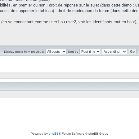
ibilités, en premier ou non : droit de réponse sur le sujet (dans cette démo : u
c aussi de supprimer le tableau) : droit de modération du forum (dans cette dé
r (en se connectant comme user1 ou user2, voir les identifiants tout en haut), 
Display posts from previous:
Sort by
Powered by
phpBB
® Forum Software © phpBB Group