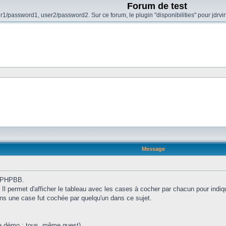
Forum de test
r1/password1, user2/password2. Sur ce forum, le plugin "disponibilities" pour jdrvi
Message
 PHPBB.
. Il permet d'afficher le tableau avec les cases à cocher par chacun pour indiq
ins une case fut cochée par quelqu'un dans ce sujet.
tte démo : tous, même guest)