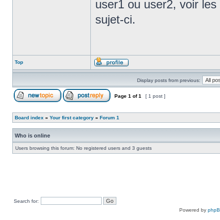
user1 ou user2, voir les 
sujet-ci.
Top
Display posts from previous:
Page
1
of
1
[ 1 post ]
Board index
»
Your first category
»
Forum 1
Who is online
Users browsing this forum: No registered users and 3 guests
Search for:
Powered by
php