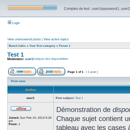
Comptes de test : user1/password1, user2/pa
Login
View unanswered posts
|
View active topics
Board index
»
Your first category
»
Forum 1
Test 1
Moderator:
user1
Indiquer des disponibilités
Page
1
of
1
[ 1 post ]
Print view
Author
user1
Post subject:
Test 1
Démonstration de
dispo
Chaque sujet contient un 
Joined:
Sun Feb 10, 2013 6:20
pm
Posts:
1
tableau avec les cases 