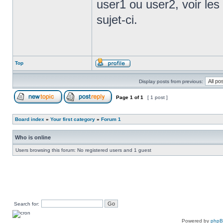
user1 ou user2, voir les 
sujet-ci.
Top
Display posts from previous:
Page
1
of
1
[ 1 post ]
Board index
»
Your first category
»
Forum 1
Who is online
Users browsing this forum: No registered users and 1 guest
Search for:
Powered by
php