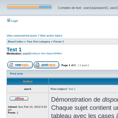
Comptes de test : user1/password1, user2/pa
Login
View unanswered posts
|
View active topics
Board index
»
Your first category
»
Forum 1
Test 1
Moderator:
user1
Indiquer des disponibilités
Page
1
of
1
[ 1 post ]
Print view
Author
user1
Post subject:
Test 1
Démonstration de
dispo
Chaque sujet contient un 
Joined:
Sun Feb 10, 2013 6:20
pm
Posts:
1
tableau avec les cases 