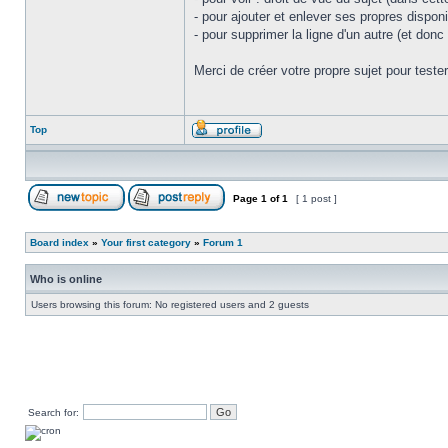
- pour ajouter et enlever ses propres dispon
- pour supprimer la ligne d'un autre (et don
Merci de créer votre propre sujet pour teste
Top
Page
1
of
1
[ 1 post ]
Board index
»
Your first category
»
Forum 1
Who is online
Users browsing this forum: No registered users and 2 guests
Search for: