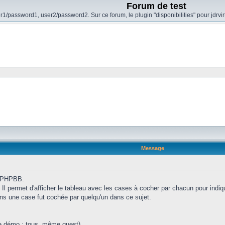
Forum de test
r1/password1, user2/password2. Sur ce forum, le plugin "disponibilities" pour jdrvi
Message
 PHPBB.
. Il permet d'afficher le tableau avec les cases à cocher par chacun pour indiq
ins une case fut cochée par quelqu'un dans ce sujet.
tte démo : tous, même guest)