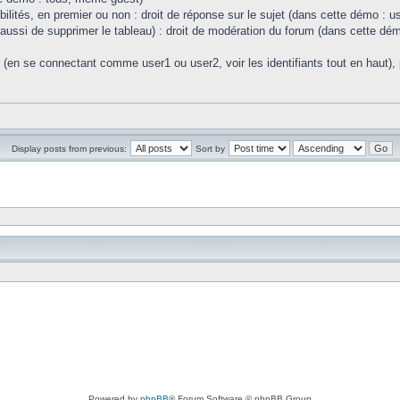
ibilités, en premier ou non : droit de réponse sur le sujet (dans cette démo : u
c aussi de supprimer le tableau) : droit de modération du forum (dans cette dé
r (en se connectant comme user1 ou user2, voir les identifiants tout en haut), 
Display posts from previous:
Sort by
Powered by
phpBB
® Forum Software © phpBB Group