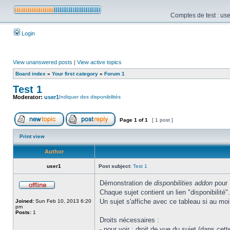
Comptes de test : use
Login
View unanswered posts
|
View active topics
Board index
»
Your first category
»
Forum 1
Test 1
Moderator:
user1
Indiquer des disponibilités
Page
1
of
1
[ 1 post ]
Print view
Author
user1
Post subject:
Test 1
Démonstration de
disponbilities addon
pour
Chaque sujet contient un lien "disponibilité"
Un sujet s'affiche avec ce tableau si au mo
Joined:
Sun Feb 10, 2013 6:20
pm
Posts:
1
Droits nécessaires :
- pour voir : droit de vue du sujet (dans ce