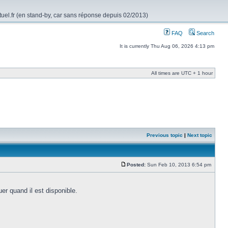
rtuel.fr (en stand-by, car sans réponse depuis 02/2013)
FAQ
Search
It is currently Thu Aug 06, 2026 4:13 pm
All times are UTC + 1 hour
Previous topic
|
Next topic
Posted:
Sun Feb 10, 2013 6:54 pm
uer quand il est disponible.