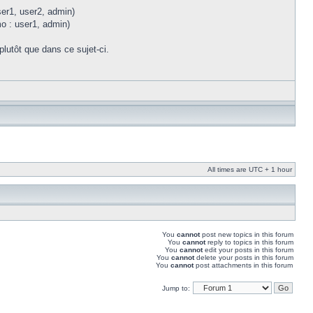
ser1, user2, admin)
mo : user1, admin)
plutôt que dans ce sujet-ci.
All times are UTC + 1 hour
You
cannot
post new topics in this forum
You
cannot
reply to topics in this forum
You
cannot
edit your posts in this forum
You
cannot
delete your posts in this forum
You
cannot
post attachments in this forum
Jump to: