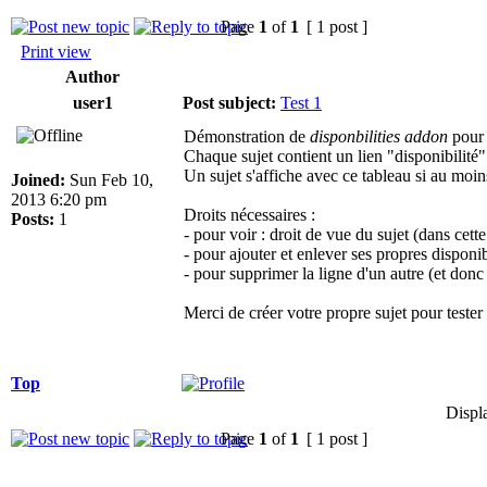
Page
1
of
1
[ 1 post ]
Print view
Author
user1
Post subject:
Test 1
Démonstration de
disponbilities addon
pour
Chaque sujet contient un lien "disponibilité"
Un sujet s'affiche avec ce tableau si au moin
Joined:
Sun Feb 10,
2013 6:20 pm
Droits nécessaires :
Posts:
1
- pour voir : droit de vue du sujet (dans cet
- pour ajouter et enlever ses propres disponi
- pour supprimer la ligne d'un autre (et don
Merci de créer votre propre sujet pour tester
Top
Displ
Page
1
of
1
[ 1 post ]