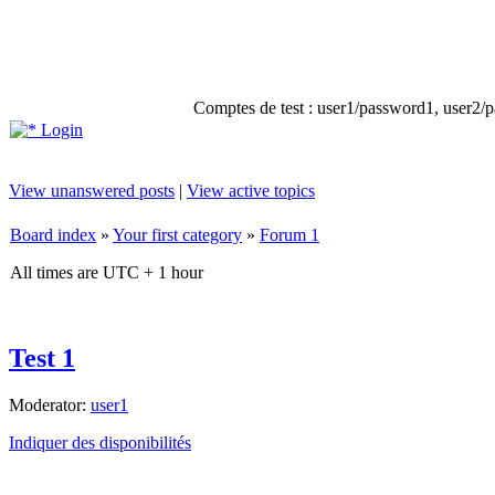
Comptes de test : user1/password1, user2/pa
Login
View unanswered posts
|
View active topics
Board index
»
Your first category
»
Forum 1
All times are UTC + 1 hour
Test 1
Moderator:
user1
Indiquer des disponibilités