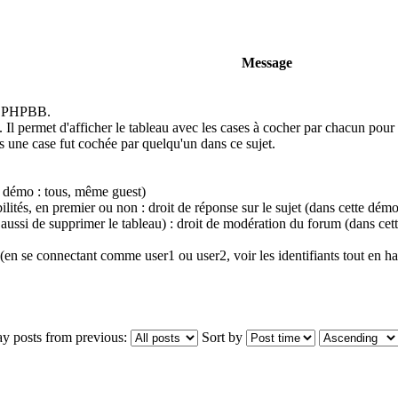
Message
 PHPBB.
. Il permet d'afficher le tableau avec les cases à cocher par chacun pour 
s une case fut cochée par quelqu'un dans ce sujet.
te démo : tous, même guest)
bilités, en premier ou non : droit de réponse sur le sujet (dans cette dém
c aussi de supprimer le tableau) : droit de modération du forum (dans ce
 (en se connectant comme user1 ou user2, voir les identifiants tout en hau
ay posts from previous:
Sort by