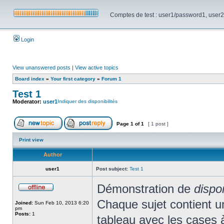
Comptes de test : user1/password1, user2/pa
Login
View unanswered posts
|
View active topics
Board index
»
Your first category
»
Forum 1
Test 1
Moderator:
user1
Indiquer des disponibilités
Page
1
of
1
[ 1 post ]
Print view
Author
user1
Post subject:
Test 1
Démonstration de
dispo
Chaque sujet contient un 
Joined:
Sun Feb 10, 2013 6:20
pm
Posts:
1
tableau avec les cases 