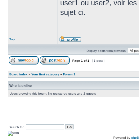
user1 ou user2, voir les 
sujet-ci.
Top
Display posts from previous:
Page
1
of
1
[ 1 post ]
Board index
»
Your first category
»
Forum 1
Who is online
Users browsing this forum: No registered users and 2 guests
Search for:
Powered by
php